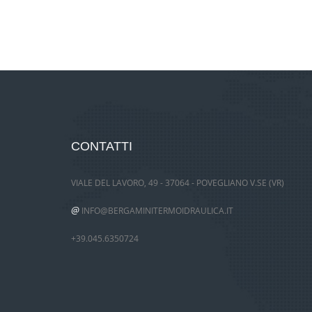
CONTATTI
VIALE DEL LAVORO, 49 - 37064 - POVEGLIANO V.SE (VR)
@
INFO@BERGAMINITERMOIDRAULICA.IT
+39.045.6350724