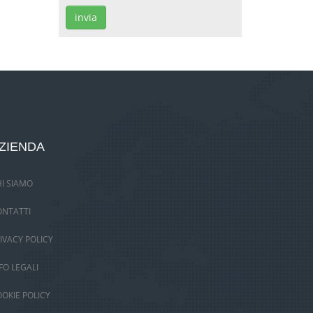
invia
ZIENDA
I SIAMO
ONTATTI
IVACY POLICY
FO LEGALI
OKIE POLICY