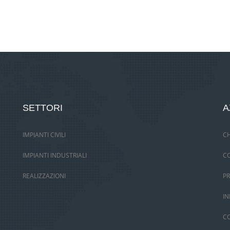
SETTORI
A
IMPIANTI CIVILI
CH
IMPIANTI INDUSTRIALI
C
REALIZZAZIONI
PR
IN
CO