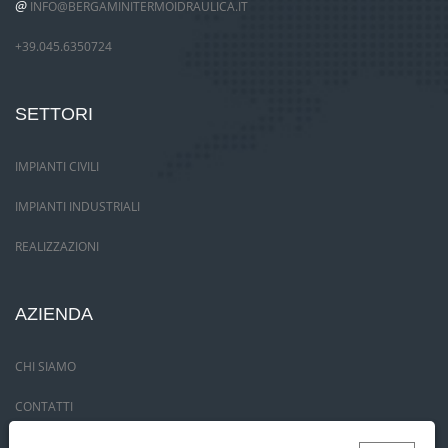
@
INFO@BERGAMINITERMOIDRAULICA.IT
+39.045.6350724
SETTORI
IMPIANTI CIVILI
IMPIANTI INDUSTRIALI
REALIZZAZIONI
AZIENDA
CHI SIAMO
CONTATTI
PRIVACY POLICY